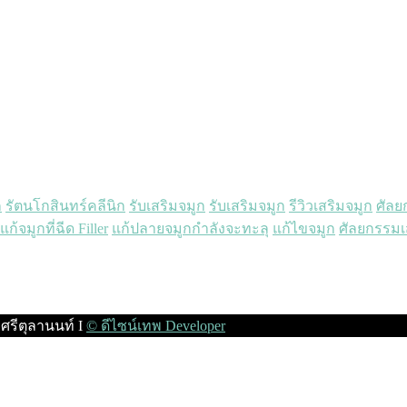
ก
รัตนโกสินทร์คลีนิก
รับเสริมจมูก
รับเสริมจมูก
รีวิวเสริมจมูก
ศัลย
แก้จมูกที่ฉีด Filler
แก้ปลายจมูกกำลังจะทะลุ
แก้ไขจมูก
‎ศัลยกรรมเ
ศรีตุลานนท์ I
© ดีไซน์เทพ Developer